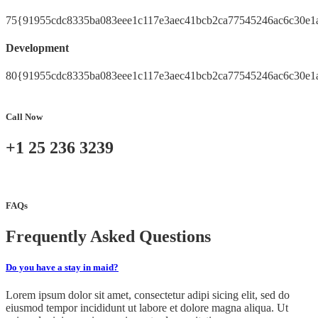
75{91955cdc8335ba083eee1c117e3aec41bcb2ca77545246ac6c30e1
Development
80{91955cdc8335ba083eee1c117e3aec41bcb2ca77545246ac6c30e1
Call Now
+1 25 236 3239
FAQs
Frequently Asked Questions
Do you have a stay in maid?
Lorem ipsum dolor sit amet, consectetur adipi sicing elit, sed do
eiusmod tempor incididunt ut labore et dolore magna aliqua. Ut