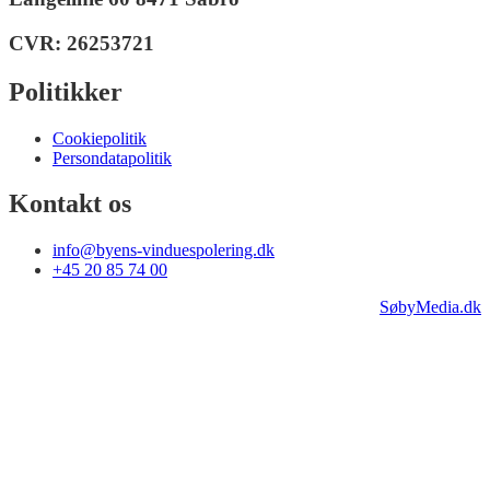
CVR: 26253721
Politikker
Cookiepolitik
Persondatapolitik
Kontakt os
info@byens-vinduespolering.dk
+45 20 85 74 00
Design af
SøbyMedia.dk